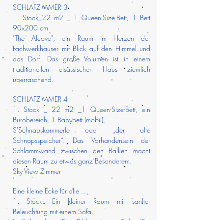
SCHLAFZIMMER 3
1. Stock_22 m2 _ 1 Queen-Size-Bett, 1 Bett
90x200 cm
"The Alcove", ein Raum im Herzen der
Fachwerkhäuser mit Blick auf den Himmel und
das Dorf. Das große Volumen ist in einem
traditionellen elsässischen Haus ziemlich
überraschend.
SCHLAFZIMMER 4
1. Stock _ 22 m2 _1 Queen-Size-Bett, ein
Bürobereich, 1 Babybett (mobil),
S'Schnapskammerle oder „der alte
Schnapsspeicher“. Das Vorhandensein der
Schlammwand zwischen den Balken macht
diesen Raum zu etwas ganz Besonderem.
Sky View Zimmer
Eine kleine Ecke für alle ...
1. Stock: Ein kleiner Raum mit sanfter
Beleuchtung mit einem Sofa.