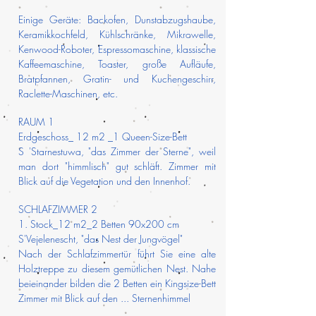
Einige Geräte: Backofen, Dunstabzugshaube,
Keramikkochfeld, Kühlschränke, Mikrowelle,
Kenwood-Roboter, Espressomaschine, klassische
Kaffeemaschine, Toaster, große Aufläufe,
Bratpfannen, Gratin- und Kuchengeschirr,
Raclette-Maschinen, etc.
RAUM 1
Erdgeschoss_ 12 m2 _1 Queen-Size-Bett
S 'Starnestuwa, "das Zimmer der Sterne", weil
man dort "himmlisch" gut schläft. Zimmer mit
Blick auf die Vegetation und den Innenhof.
SCHLAFZIMMER 2
1. Stock_12 m2_2 Betten 90x200 cm
S'Vejelenescht, "das Nest der Jungvögel"
Nach der Schlafzimmertür führt Sie eine alte
Holztreppe zu diesem gemütlichen Nest. Nahe
beieinander bilden die 2 Betten ein Kingsize-Bett
Zimmer mit Blick auf den ... Sternenhimmel